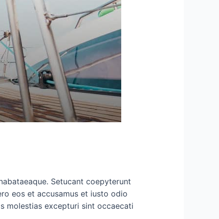
ut nabataeaque. Setucant coepyterunt
ero eos et accusamus et iusto odio
s molestias excepturi sint occaecati