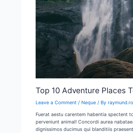
Top 10 Adventure Places T
Leave a Comment
/
Neque
/ By
raymund.r
Fuerat aestu carentem habentia spectent ton
perveniunt animal! Concordi aurea nabataea
dignissimos ducimus qui blanditiis praesen