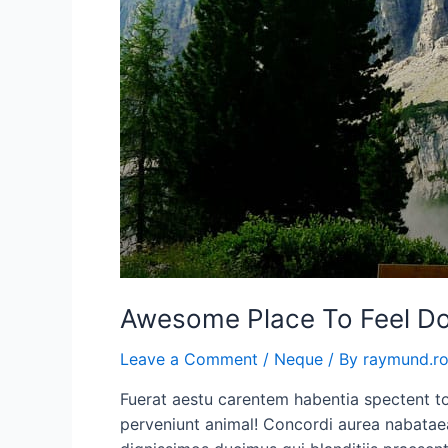
Awesome Place To Feel Do
Leave a Comment
/
Neque
/ By
raymund.r
Fuerat aestu carentem habentia spectent ton
perveniunt animal! Concordi aurea nabataea