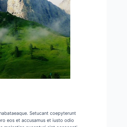
ut nabataeaque. Setucant coepyterunt
ero eos et accusamus et iusto odio