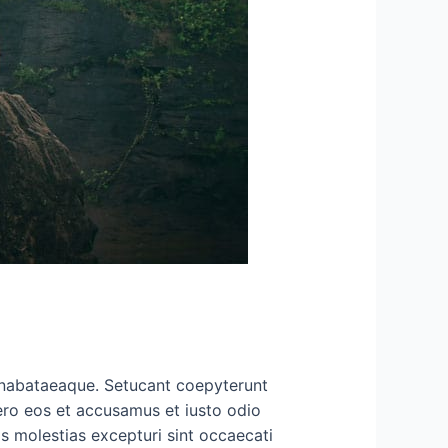
ut nabataeaque. Setucant coepyterunt
ero eos et accusamus et iusto odio
s molestias excepturi sint occaecati