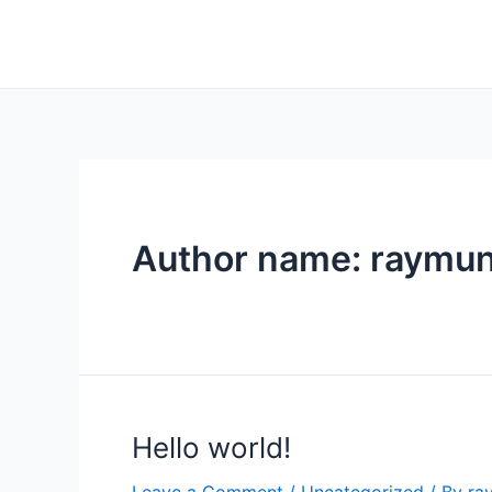
Skip
Mabuhay Baptist Christia
to
content
Author name: raymu
Hello world!