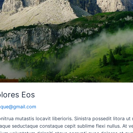
lores Eos
oque@gmail.com
itrua mutastis locavit liberioris. Sinistra possedit litora 
que seductaque constaque cepit sublime flexi nullus. At v