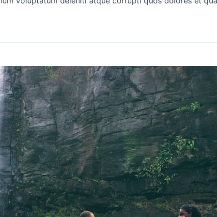
tium voluptatum deleniti atque corrupti quos dolores et qua