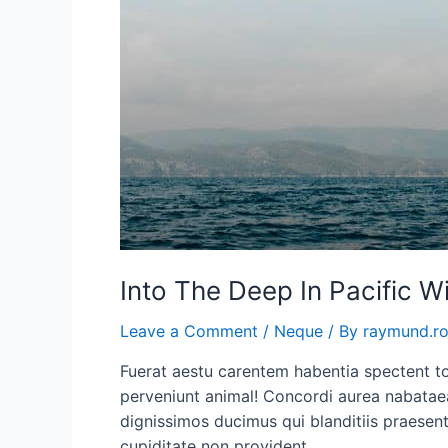
Into The Deep In Pacific W
Leave a Comment
/
Neque
/ By
raymund.r
Fuerat aestu carentem habentia spectent ton
perveniunt animal! Concordi aurea nabataea
dignissimos ducimus qui blanditiis praesen
cupiditate non provident,…