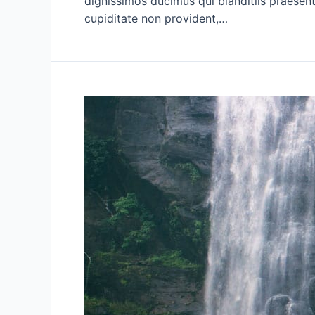
dignissimos ducimus qui blanditiis praesen
cupiditate non provident,…