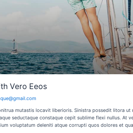
ith Vero Eeos
oque@gmail.com
itrua mutastis locavit liberioris. Sinistra possedit litora 
que seductaque constaque cepit sublime flexi nullus. At v
tium voluptatum deleniti atque corrupti quos dolores et qua