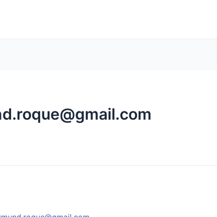
n Church
Home
About
P
nd.roque@gmail.com