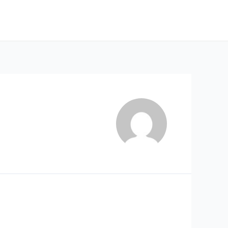
astor’s Pen
Ministries
Activities
Contact