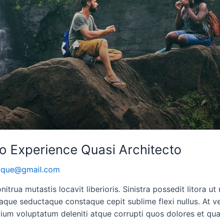
o Experience Quasi Architecto
oque@gmail.com
itrua mutastis locavit liberioris. Sinistra possedit litora 
que seductaque constaque cepit sublime flexi nullus. At v
tium voluptatum deleniti atque corrupti quos dolores et qua